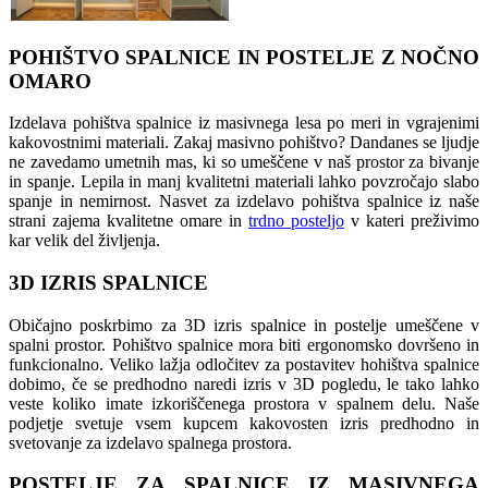
POHIŠTVO SPALNICE IN POSTELJE Z NOČNO
OMARO
Izdelava pohištva spalnice iz masivnega lesa po meri in vgrajenimi
kakovostnimi materiali. Zakaj masivno pohištvo? Dandanes se ljudje
ne zavedamo umetnih mas, ki so umeščene v naš prostor za bivanje
in spanje. Lepila in manj kvalitetni materiali lahko povzročajo slabo
spanje in nemirnost. Nasvet za izdelavo pohištva spalnice iz naše
strani zajema kvalitetne omare in
trdno posteljo
v kateri preživimo
kar velik del življenja.
3D IZRIS SPALNICE
Običajno poskrbimo za 3D izris spalnice in postelje umeščene v
spalni prostor. Pohištvo spalnice mora biti ergonomsko dovršeno in
funkcionalno. Veliko lažja odločitev za postavitev hohištva spalnice
dobimo, če se predhodno naredi izris v 3D pogledu, le tako lahko
veste koliko imate izkoriščenega prostora v spalnem delu. Naše
podjetje svetuje vsem kupcem kakovosten izris predhodno in
svetovanje za izdelavo spalnega prostora.
POSTELJE ZA SPALNICE IZ MASIVNEGA