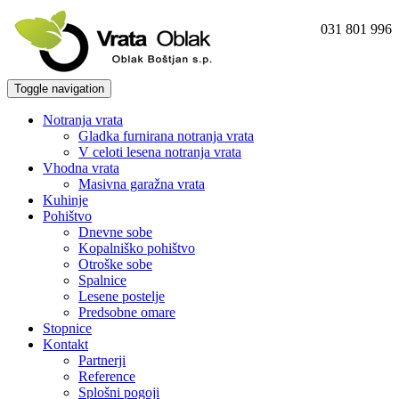
031 801 996
Toggle navigation
Notranja vrata
Gladka furnirana notranja vrata
V celoti lesena notranja vrata
Vhodna vrata
Masivna garažna vrata
Kuhinje
Pohištvo
Dnevne sobe
Kopalniško pohištvo
Otroške sobe
Spalnice
Lesene postelje
Predsobne omare
Stopnice
Kontakt
Partnerji
Reference
Splošni pogoji