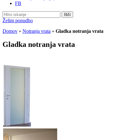
FB
Išči
Želim ponudbo
Domov
»
Notranja vrata
»
Gladka notranja vrata
Gladka notranja vrata