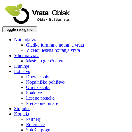
Toggle navigation
Notranja vrata
Gladka furnirana notranja vrata
V celoti lesena notranja vrata
Vhodna vrata
Masivna garažna vrata
Kuhinje
Pohištvo
Dnevne sobe
Kopalniško pohištvo
Otroške sobe
Spalnice
Lesene postelje
Predsobne omare
Stopnice
Kontakt
Partnerji
Reference
Splošni pogoji